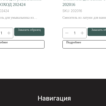
ОХОД 202424
202016
02424
SKU:
202016
ель для умывальника из
Смеситель из латуни для ван
качественной нержавеющей стали.
является экологически чисты
элегантным решением, котор
Заказать образец
Заказать о
вам много лет.
обнее
Подробнее
Навигация
О бренде
+
Продукция
o
Преимущества
6
у
О нас
Вопрос/ответ