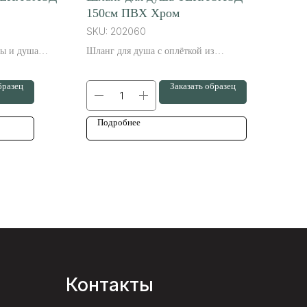
150см ПВХ Хром
SKU:
202060
ны и душа
Шланг для душа с оплёткой из
м, прочным и
нержавеющей стали и внутренним шлангом
ое прослужит
из ПВХ обеспечит износостойкость и
бразец
Заказать образец
прочность вашей душевой системе.
Подробнее
Контакты
7 (3012) 37-19-56
ffice@stm01.ru
70042, г. Улан-Удэ,
л.Конечная д.3 кв.13