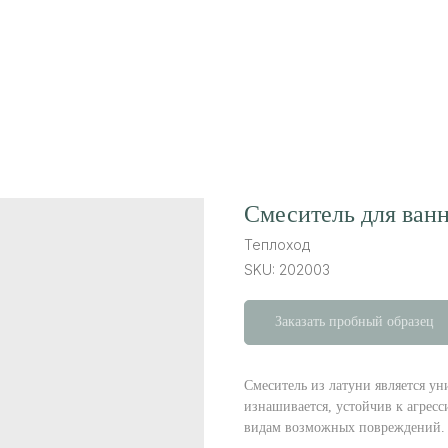
Напишите нам, 
сейчас онлайн
Смеситель для ва
Теплоход
SKU:
202003
Заказать пробный образец
Смеситель из латуни является ун
изнашивается, устойчив к агресс
видам возможных повреждений.