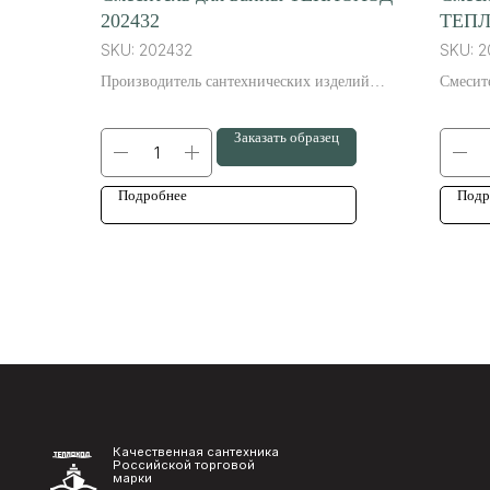
202432
ТЕПЛ
SKU:
202432
SKU:
2
Производитель сантехнических изделий
Смесит
Теплоход — это надежная российская
высоко
торговая марка. Смеситель для ванны и
Заказать образец
душа из нержавеющей стали отлично
подойдет в интерьер современного стиля.
Подробнее
Подр
Качественная сантехника
Российской торговой
марки
ИП Немков Александр Сергеевич
ИНН 032308973100
ОГРНИП 307032301700042