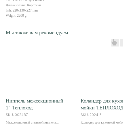
Тип: Смеситель для ванны
Длина излива: Короткий
lwh: 220x130x227 mm
Weight: 2200 g
Мы также вам рекомендуем
Качественная сантехника
Российской торговой марки
Навигация
Контакты
О бренде
+7 (3012) 37-19-56
Продукция
office@stm01.ru
Преимущества
О нас
Ниппель межсекционный
Коландер для кухонн
Вопрос/ответ
1″ Теплоход
мойки ТЕПЛОХОД С
SKU:
002487
SKU:
202415
670042, г. Улан-Удэ, ул.Конечная д.3 кв.13
Межсекционный стальной ниппель
Коландер для кухонной мойки
ИП Немков Александр Сергеевич
позволяет соединять секции радиатора
Серый – универсальный аксессуа