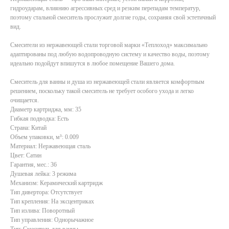
гидроударам, влиянию агрессивных сред и резким перепадам температур,
поэтому стальной смеситель прослужит долгие годы, сохраняя свой эстетичный
вид.
Смесители из нержавеющей стали торговой марки «Теплоход» максимально
адаптированы под любую водопроводную систему и качество воды, поэтому
идеально подойдут впишутся в любое помещение Вашего дома.
Смеситель для ванны и душа из нержавеющей стали является комфортным
решением, поскольку такой смеситель не требует особого ухода и легко
очищается.
Диаметр картриджа, мм: 35
Гибкая подводка: Есть
Страна: Китай
Объем упаковки, м³: 0.009
Материал: Нержавеющая сталь
Цвет: Сатин
Гарантия, мес.: 36
Душевая лейка: 3 режима
Механизм: Керамический картридж
Тип дивертора: Отсутствует
Тип крепления: На эксцентриках
Тип излива: Поворотный
Тип управления: Однорычажное