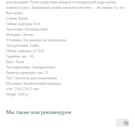
использования. Ручка управления напором и температурой воды удобно
ложится в руку. Лаконичный дизайн и высокое качество — это именно то, что
Вам нужно.
Страна: Китай
Гибкая подводка: Есть
Тип излива: Неповоротный
Материал: Латунь
Установка: На раковину/на умывальник
Тип крепления: Гайка
Объем упаковки, м³: 0,01
Гарантия, мес.: 36
Цвет: Хром
Тип управления: Однорычажное
Диаметр картриджа, мм: 35
Тип: Смеситель для умывальника
Механизм: Керамический картридж
whd: 230x175x75 mm
Weight: 1200 g
Мы также вам рекомендуем