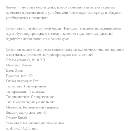
Латунь — это сплав меди и цинка, поэтому смесители из латуни являются
прочными и долговечными, устойчивыми к перепадам температур и обладают
устойчивостью к ржавлению.
Смесители из латуни торговой марки «Теплоход» максимально адаптированы
под любую водопроводную систему и качество воды, поэтому идеально
подойдут в любое помещение вашего дома.
Смеситель из латуни для умывальника является экологически чистым, прочным
и элегантным решением, которое прослужит вам много лет.
Объем упаковки, м³: 0.003
Материал: Латунь
Цвет: Хром
Гарантия, мес.: 36
Гибкая подводка: Есть
Тип излива: Неповоротный
Тип крепления: 1 шпилька
Тип управления: Однорычажное
Тип: Смеситель для умывальника
Механизм: Керамический картридж
Диаметр картриджа, мм: 40
Страна: Китай
Установка: На раковину/на умывальник
whd: 57x144x178 mm