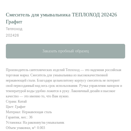
Смеситель для умывальника ТЕПЛОХОД 202426
Графит
Теплоход
202426
Заказать пробный образец
Производитель сантехнических изделий Теплоход — это надежная российская
торговая марка. Смеситель для умывальника из высококачественной
нержавеющей стали. Благодаря цельнолитому корпусу смеситель не потеряет
свой первозданный вид весь срок использования. Ручка управления напором и
температурой воды удобно ложится в руку. Лаконичный дизайн и высокое
качество — это именно то, что Вам нужно.
Страна: Китай
Цвет: Графит
Материал: Нержавеющая сталь
Гарантия, мес.: 36
Установка: На раковину/на умывальник
Качественная сантехника
Российской торговой марки
Объем упаковки, м³: 0.003