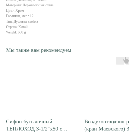
Материал: Нержавеющая сталь
Цвет: Хром
Гарантия, мес.: 12
Тип: Душевая стойка
Страна: Китай
Weight: 600 g
Мы также вам рекомендуем
Качественная сантехника
Российской торговой марки
Навигация
Контакты
Сифон бутылочный
Воздухоотводчик ру
О бренде
+7 (3012) 37-19-56
ТЕПЛОХОД 3-1/2″х50 с
(кран Маевского) 3/4
Продукция
office@stm01.ru