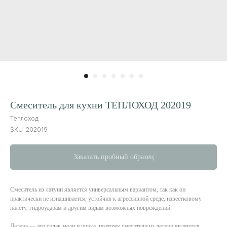
Смеситель для кухни ТЕПЛОХОД 202019
Теплоход
SKU:
202019
Заказать пробный образец
Смеситель из латуни является универсальным вариантом, так как он
практически не изнашивается, устойчив к агрессивной среде, известковому
налету, гидроударам и другим видам возможных повреждений.
Латунь — это сплав меди и цинка, поэтому смесители из латуни являются