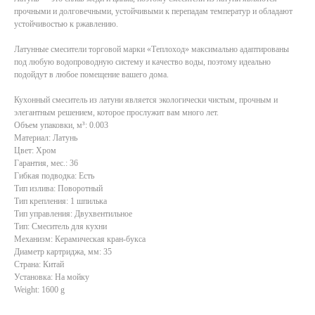
прочными и долговечными, устойчивыми к перепадам температур и обладают
устойчивостью к ржавлению.
Латунные смесители торговой марки «Теплоход» максимально адаптированы
под любую водопроводную систему и качество воды, поэтому идеально
подойдут в любое помещение вашего дома.
Кухонный смеситель из латуни является экологически чистым, прочным и
элегантным решением, которое прослужит вам много лет.
Объем упаковки, м³: 0.003
Материал: Латунь
Цвет: Хром
Гарантия, мес.: 36
Гибкая подводка: Есть
Тип излива: Поворотный
Тип крепления: 1 шпилька
Тип управления: Двухвентильное
Тип: Смеситель для кухни
Механизм: Керамическая кран-букса
Диаметр картриджа, мм: 35
Страна: Китай
Установка: На мойку
Weight: 1600 g